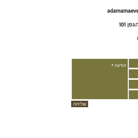
adamamaeve
ן 101
שליחה