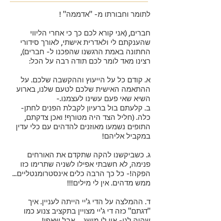
לתומר וחבורתו מ- "אדממה" !
חברים, (אני קורא לכם כך כי אחרי הליווי
שהענקתם לי ולאדרית אישתי, לאורך סידורי
החתונה באמת הרגשנו שהפכנו ל- חברים),
רצינו מאד לומר לכם תודה רבה על הכל:
א. קודם כל על הייעוץ וההקשבה שלכם. על
ההתאמה האישית שלכם לטעם שלנו, בארוע
השיא שאי פעם עשינו לעצמנו.-
ב. קלעתם בול ברעיון לקבלת הפנים לחתן-
כלה. (חליל הצד היה מטורף! ואכן צדקתם,
התופים נשמעו מאוזנים להדהים עם כלי עדין
במקביל אליהם!
ג. כשביקשנו להקה שתקדם את האורחים
פנימה, לא חשבתי אפילו לשניה שתרימו כזו
הפקה!- כל כך הרבה כלים אינסטרומנטליים...
ממש מדהים. אין לי מילים!!!
ד. ההמלצה על הדי ג'יי הייתה לעניין. איך
"דגתם" כזה די ג'יי מצויין בתקציב צנוע כמו
שהיה לנו- אין לי מושג ... אבל שאפו!